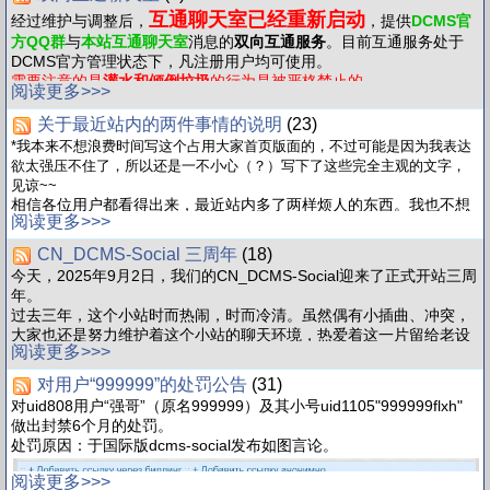
敬请留意。
互通聊天室已经重新启动
经过维护与调整后，
，提供
DCMS官
方QQ群
与
本站互通聊天室
消息的
双向互通服务
。目前互通服务处于
DCMS官方管理状态下，凡注册用户均可使用。
需要注意的是
灌水和倾倒垃圾
的行为是被严格禁止的。
阅读更多>>>
关于最近站内的两件事情的说明
(23)
*我本来不想浪费时间写这个占用大家首页版面的，不过可能是因为我表达
欲太强压不住了，所以还是一不小心（？）写下了这些完全主观的文字，
见谅~~
相信各位用户都看得出来，最近站内多了两样烦人的东西。我也不想
阅读更多>>>
拐弯抹角地了，直接开始我的“主观”评价吧。
CN_DCMS-Social 三周年
(18)
首先，键盘政治问题。
今天，2025年9月2日，我们的CN_DCMS-Social迎来了正式开站三周
我个人思想还算比较开明，并不反对在网络上理性地讨论有建设性的
年。
政治问题。
过去三年，这个小站时而热闹，时而冷清。虽然偶有小插曲、冲突，
当然，这种讨论需要前提条件。
大家也还是努力维护着这个小站的聊天环境，热爱着这一片留给老设
讨论时的双方，应该都有良好的素养和品质，有足够的理论知识和现
阅读更多>>>
备的净土。
实经验积累、有独立思考能力和足够的判断力，以及谦逊的态度。
在此，请允许我代表本站管理团队，向三年来所有在CN_DCMS-
本站的相关讨论呢？呵，那种东西不能称之为“讨论”，只能叫“发泄”。
对用户“999999”的处罚公告
(31)
Social驻足过的用户，致以我们最真挚的谢意。
本站的大部分用户都是未成年人，而“讨论”这些内容的用户普遍都还
对uid808用户“强哥”（原名999999）及其小号uid1105"999999flxh"
当然，浮于表面的华丽辞藻就不必多说了（笑）
是小学、初中生。
做出封禁6个月的处罚。
希望各位接下来也能一起，保护好这一片纯粹、包容、和谐的交流环
也就是说，上述讨论前提，他们一项也达不到。
处罚原因：于国际版dcms-social发布如图言论。
境，也祝各位能找到目标、实现梦想，即便生活不如意，也能快乐地
1.用于和谐交换观点的素养和品质、谦逊的态度：没有，如同火药桶
过好每一天。
一般一碰就炸，没有任何思考和耐力，完全不会考虑其发送内容是否
阅读更多>>>