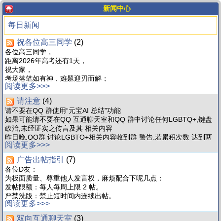
新闻中心
每日新闻
祝各位高三同学
(2)
各位高三同学，
距离2026年高考还有1天，
祝大家，
考场落笔如有神，难题迎刃而解；
阅读更多>>>
发挥稳定超常，成绩如愿以偿。
祝你们旗开得胜，金榜题名！
请注意
(4)
CN_DCMS-Social
请不要在QQ 群使用“元宝AI 总结”功能
如果可能请不要在QQ 互通聊天室和QQ 群中讨论任何LGBTQ+,键盘
政治,未经证实之传言及其 相关内容
昨日晚,QQ群 讨论LGBTQ+相关内容收到群 警告,若累积次数 达到两
阅读更多>>>
次将会强制解散。
望请各位网站用户注意公共言辞
广告出帖指引
(7)
各位D友：
为板面质量、尊重他人发言权，麻烦配合下呢几点：
发帖限额：每人每周上限 2 帖。
严禁洗版：禁止短时间内连续出帖。
阅读更多>>>
禁止复读：严禁机械式重复同一个模板。
违规即删，屡犯封号。
双向互通聊天室
(3)