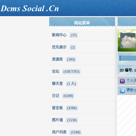
网站菜单
新闻中心
(35)
优先展示
(2)
资源库
(504)
ID 编号: 1
论坛
(438/3785)
个人
聊天室
(1 人)
评价
(
日记
(6200)
留言板
(4506)
照片墙
(5550)
用户列表
(1100)