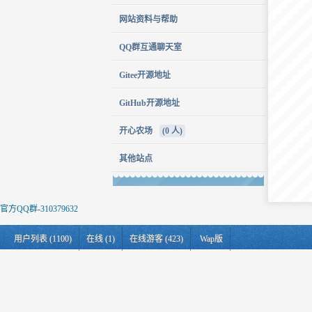
网站资料与帮助
QQ群互通聊天室
Gitee开源地址
GitHub开源地址
开心农场
(0 人)
其他站点
官方QQ群-310379632
用户列表 (1100)
在线 (1)
在线游客 (423)
Wap版