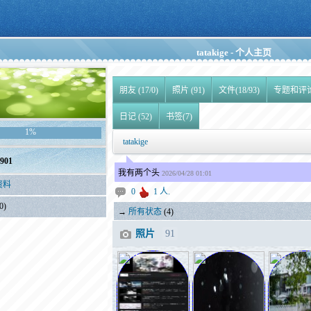
tatakige - 个人主页
朋友 (17/0)
照片 (91)
文件(18/93)
专题和评
日记 (52)
书签(7)
1%
tatakige
901
我有两个头
2026/04/28 01:01
资料
0
1 人.
0)
→
所有状态
(4)
照片
91