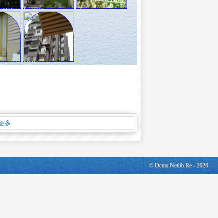
更多
© Dcms.netlib.re - 2026