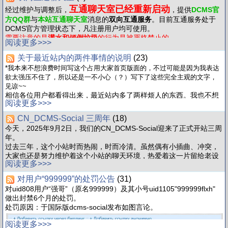
敬请留意。
互通聊天室已经重新启动
经过维护与调整后，
，提供
DCMS官
方QQ群
与
本站互通聊天室
消息的
双向互通服务
。目前互通服务处于
DCMS官方管理状态下，凡注册用户均可使用。
需要注意的是
灌水和倾倒垃圾
的行为是被严格禁止的。
阅读更多>>>
关于最近站内的两件事情的说明
(23)
*我本来不想浪费时间写这个占用大家首页版面的，不过可能是因为我表达
欲太强压不住了，所以还是一不小心（？）写下了这些完全主观的文字，
见谅~~
相信各位用户都看得出来，最近站内多了两样烦人的东西。我也不想
阅读更多>>>
拐弯抹角地了，直接开始我的“主观”评价吧。
CN_DCMS-Social 三周年
(18)
首先，键盘政治问题。
今天，2025年9月2日，我们的CN_DCMS-Social迎来了正式开站三周
我个人思想还算比较开明，并不反对在网络上理性地讨论有建设性的
年。
政治问题。
过去三年，这个小站时而热闹，时而冷清。虽然偶有小插曲、冲突，
当然，这种讨论需要前提条件。
大家也还是努力维护着这个小站的聊天环境，热爱着这一片留给老设
讨论时的双方，应该都有良好的素养和品质，有足够的理论知识和现
阅读更多>>>
备的净土。
实经验积累、有独立思考能力和足够的判断力，以及谦逊的态度。
在此，请允许我代表本站管理团队，向三年来所有在CN_DCMS-
本站的相关讨论呢？呵，那种东西不能称之为“讨论”，只能叫“发泄”。
对用户“999999”的处罚公告
(31)
Social驻足过的用户，致以我们最真挚的谢意。
本站的大部分用户都是未成年人，而“讨论”这些内容的用户普遍都还
对uid808用户“强哥”（原名999999）及其小号uid1105"999999flxh"
当然，浮于表面的华丽辞藻就不必多说了（笑）
是小学、初中生。
做出封禁6个月的处罚。
希望各位接下来也能一起，保护好这一片纯粹、包容、和谐的交流环
也就是说，上述讨论前提，他们一项也达不到。
处罚原因：于国际版dcms-social发布如图言论。
境，也祝各位能找到目标、实现梦想，即便生活不如意，也能快乐地
1.用于和谐交换观点的素养和品质、谦逊的态度：没有，如同火药桶
过好每一天。
一般一碰就炸，没有任何思考和耐力，完全不会考虑其发送内容是否
阅读更多>>>