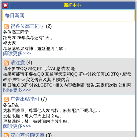
新闻中心
每日新闻
祝各位高三同学
(2)
各位高三同学，
距离2026年高考还有1天，
祝大家，
考场落笔如有神，难题迎刃而解；
阅读更多>>>
发挥稳定超常，成绩如愿以偿。
祝你们旗开得胜，金榜题名！
请注意
(4)
CN_DCMS-Social
请不要在QQ 群使用“元宝AI 总结”功能
如果可能请不要在QQ 互通聊天室和QQ 群中讨论任何LGBTQ+,键盘
政治,未经证实之传言及其 相关内容
昨日晚,QQ群 讨论LGBTQ+相关内容收到群 警告,若累积次数 达到两
阅读更多>>>
次将会强制解散。
望请各位网站用户注意公共言辞
广告出帖指引
(7)
各位D友：
为板面质量、尊重他人发言权，麻烦配合下呢几点：
发帖限额：每人每周上限 2 帖。
严禁洗版：禁止短时间内连续出帖。
阅读更多>>>
禁止复读：严禁机械式重复同一个模板。
违规即删，屡犯封号。
双向互通聊天室
(3)