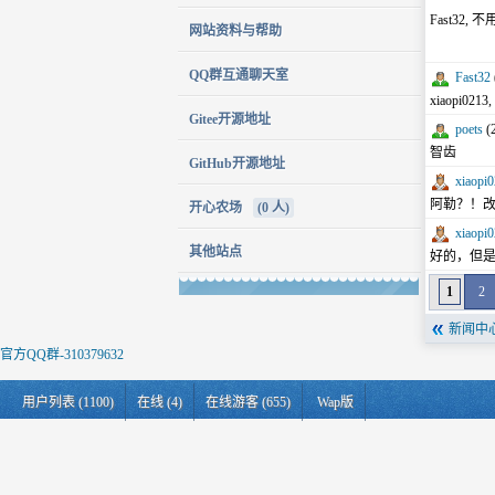
Fast32
网站资料与帮助
QQ群互通聊天室
Fast32
xiaopi0
Gitee开源地址
poets
(2
智齿
GitHub开源地址
xiaopi
阿勒？！
开心农场
(0 人)
xiaopi
其他站点
好的，但
1
2
新闻中
官方QQ群-310379632
用户列表 (1100)
在线 (4)
在线游客 (655)
Wap版