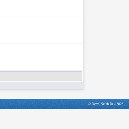
© Dcms.netlib.re - 2026