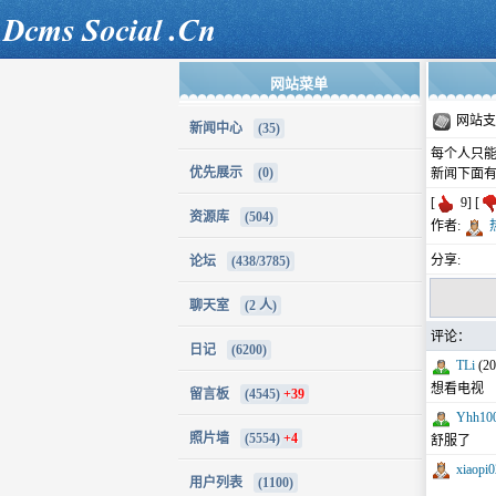
网站菜单
网站支
新闻中心
(35)
每个人只
优先展示
(0)
新闻下面
[
9] [
资源库
(504)
作者:
分享:
论坛
(438/3785)
聊天室
(2 人)
评论：
日记
(6200)
TLi
(20
想看电视
留言板
(4545)
+39
Yhh10
照片墙
(5554)
+4
舒服了
xiaopi
用户列表
(1100)