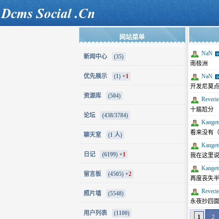
网站菜单
NaN
新闻中心
(35)
南极洲
优先展示
(1)
+1
NaN
开发尼莫
资源库
(504)
Reverie
十尴尬分
论坛
(438/3784)
Kanget
看来没有
聊天室
(1 人)
Kanget
日记
(6199)
+1
我在这里
Kanget
留言板
(4505)
+2
再度丧失
Reverie
照片墙
(5548)
永夜抄四
用户列表
(1100)
1
2