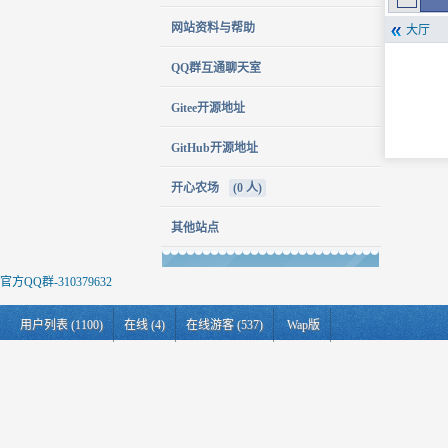
网站资料与帮助
大厅
QQ群互通聊天室
Gitee开源地址
GitHub开源地址
开心农场
(0 人)
其他站点
官方QQ群-310379632
用户列表 (1100)
在线 (4)
在线游客 (537)
Wap版