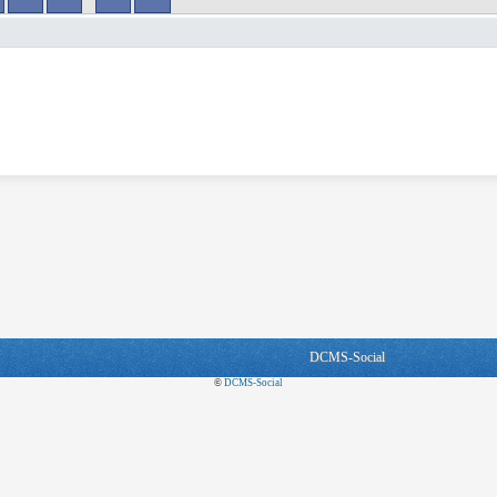
DCMS-Social
©
DCMS-Social