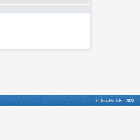
© Dcms.netlib.re - 2026