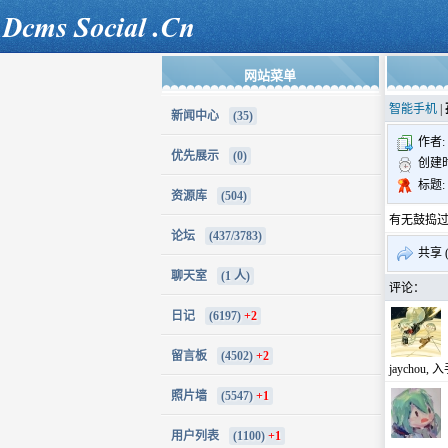
网站菜单
智能手机
|
新闻中心
(35)
作者:
优先展示
(0)
创建时间:
标题:
资源库
(504)
有无鼓捣
论坛
(437/3783)
共享 (
聊天室
(1 人)
评论：
日记
(6197)
+2
留言板
(4502)
+2
jaycho
照片墙
(5547)
+1
用户列表
(1100)
+1