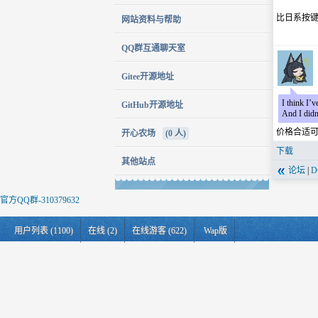
比日系按
网站资料与帮助
QQ群互通聊天室
Gitee开源地址
I think I’v
GitHub开源地址
And I didn’
价格合适
开心农场
(0 人)
下载
其他站点
论坛
|
官方QQ群-310379632
用户列表 (1100)
在线 (2)
在线游客 (622)
Wap版